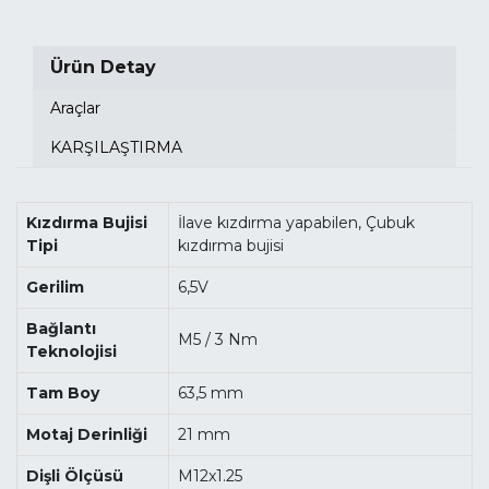
Ürün Detay
Araçlar
KARŞILAŞTIRMA
Kızdırma Bujisi
İlave kızdırma yapabilen, Çubuk
Tipi
kızdırma bujisi
Gerilim
6,5V
Bağlantı
M5 / 3 Nm
Teknolojisi
Tam Boy
63,5 mm
Motaj Derinliği
21 mm
Dişli Ölçüsü
M12x1.25