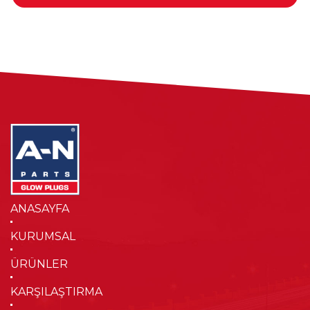
ANASAYFA
KURUMSAL
ÜRÜNLER
KARŞILAŞTIRMA